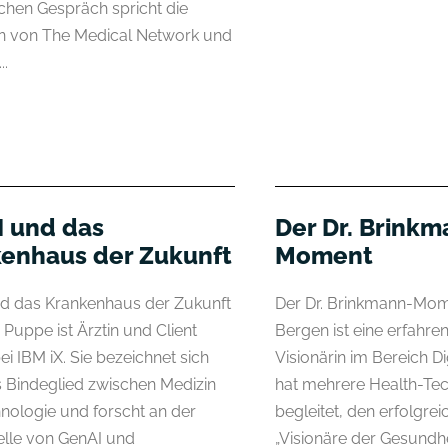
ichen Gespräch spricht die
n von The Medical Network und
..
 und das
Der Dr. Brinkm
enhaus der Zukunft
Moment
d das Krankenhaus der Zukunft
Der Dr. Brinkmann-Mo
 Puppe ist Ärztin und Client
Bergen ist eine erfahre
ei IBM iX. Sie bezeichnet sich
Visionärin im Bereich Dig
ls Bindeglied zwischen Medizin
hat mehrere Health-Te
nologie und forscht an der
begleitet, den erfolgre
telle von GenAI und
„Visionäre der Gesundhe