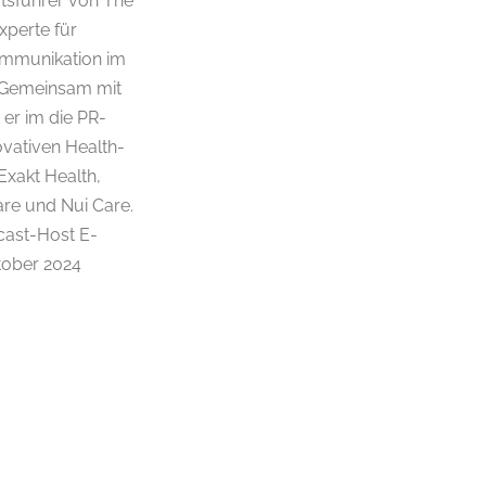
ftsführer von The
perte für
ommunikation im
. Gemeinsam mit
 er im die PR-
ovativen Health-
Exakt Health,
are und Nui Care.
cast-Host E-
tober 2024