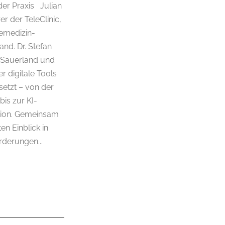
der Praxis Julian
r der TeleClinic,
lemedizin-
and. Dr. Stefan
m Sauerland und
er digitale Tools
nsetzt – von der
is zur KI-
tion. Gemeinsam
en Einblick in
derungen...