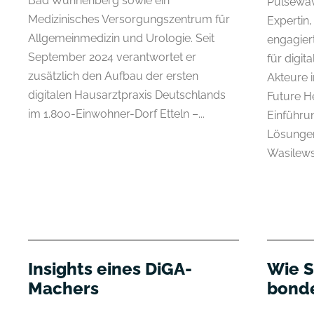
Bad Wünnenberg sowie ein
Pulsewave
Medizinisches Versorgungszentrum für
Expertin,
Allgemeinmedizin und Urologie. Seit
engagiert
September 2024 verantwortet er
für digit
zusätzlich den Aufbau der ersten
Akteure 
digitalen Hausarztpraxis Deutschlands
Future H
im 1.800-Einwohner-Dorf Etteln –...
Einführu
Lösungen
Wasilewsk
Insights eines DiGA-
Wie S
Machers
bond