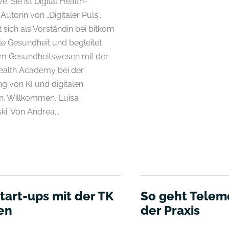
. Sie ist Digital Health-
 Autorin von „Digitaler Puls“,
 sich als Vorständin bei bitkom
ale Gesundheit und begleitet
im Gesundheitswesen mit der
ealth Academy bei der
ng von KI und digitalen
. Willkommen, Luisa
i. Von Andrea...
tart-ups mit der TK
So geht Teleme
en
der Praxis