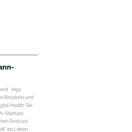
ann-
ment Inga
ne Beraterin und
ital Health. Sie
ch-Startups
ichen Podcast
it“ ins Leben