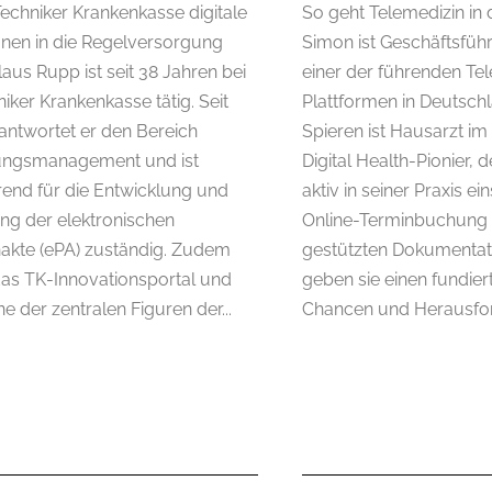
Techniker Krankenkasse digitale
So geht Telemedizin in 
onen in die Regelversorgung
Simon ist Geschäftsführe
aus Rupp ist seit 38 Jahren bei
einer der führenden Te
iker Krankenkasse tätig. Seit
Plattformen in Deutschl
antwortet er den Bereich
Spieren ist Hausarzt i
ungsmanagement und ist
Digital Health-Pionier, d
rend für die Entwicklung und
aktiv in seiner Praxis ei
g der elektronischen
Online-Terminbuchung b
nakte (ePA) zuständig. Zudem
gestützten Dokumenta
 das TK-Innovationsportal und
geben sie einen fundiert
ine der zentralen Figuren der...
Chancen und Herausfor