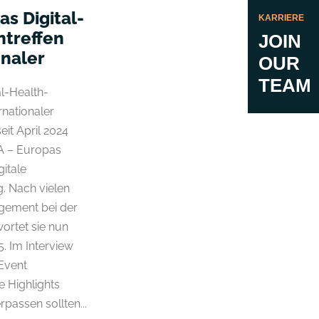
s Digital-
KARRIERE
ntreffen
JOIN
onaler
OUR
TEAM
l-Health-
ernationaler
eit April 2024
EA – Europas
itale
. Nach vielen
gement bei der
rtet sie nun
. Im Interview
 Event
e Highlights
passen sollten...