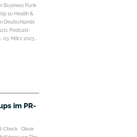
m Business Punk
Top 10 Health &
en Deutschlands
zzi, Podcast-
 03. März 2023...
ups im PR-
PR-Check Oliver