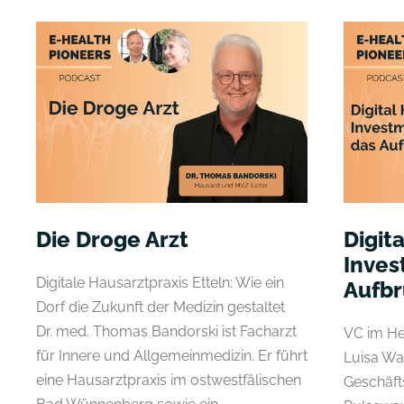
Die Droge Arzt
Digit
Inves
Digitale Hausarztpraxis Etteln: Wie ein
Aufbr
Dorf die Zukunft der Medizin gestaltet
Dr. med. Thomas Bandorski ist Facharzt
VC im Hea
für Innere und Allgemeinmedizin. Er führt
Luisa Wa
eine Hausarztpraxis im ostwestfälischen
Geschäft