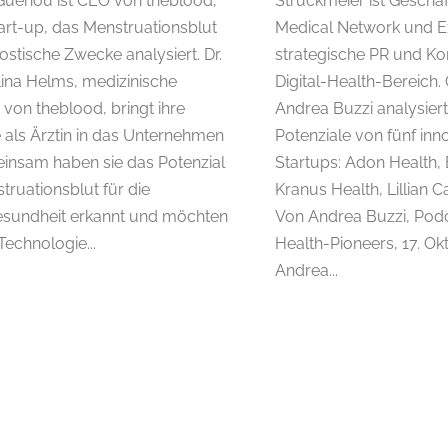
 Guenou ist CEO von theblood,
Struckmeier ist Geschä
art-up, das Menstruationsblut
Medical Network und Ex
ostische Zwecke analysiert. Dr.
strategische PR und K
ina Helms, medizinische
Digital-Health-Bereich
 von theblood, bringt ihre
Andrea Buzzi analysiert
e als Ärztin in das Unternehmen
Potenziale von fünf inn
einsam haben sie das Potenzial
Startups: Adon Health, 
truationsblut für die
Kranus Health, Lillian C
sundheit erkannt und möchten
Von Andrea Buzzi, Pod
 Technologie...
Health-Pioneers, 17. Ok
Andrea...