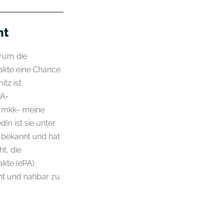
ht
arum die
nakte eine Chance
itz ist
PA-
 mkk– meine
In ist sie unter
bekannt und hat
t, die
akte (ePA)
ent und nahbar zu