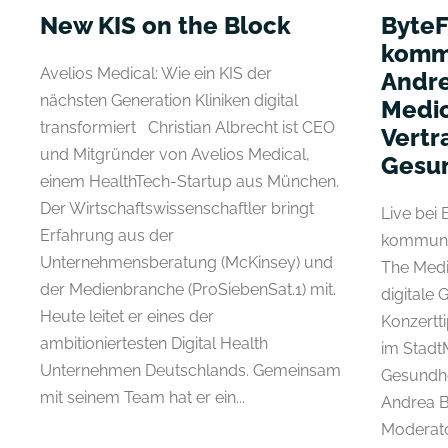
New KIS on the Block
ByteF
kommu
Avelios Medical: Wie ein KIS der
Andre
nächsten Generation Kliniken digital
Medi
transformiert Christian Albrecht ist CEO
Vertr
und Mitgründer von Avelios Medical,
Gesun
einem HealthTech-Startup aus München.
Der Wirtschaftswissenschaftler bringt
Live bei
Erfahrung aus der
kommuniz
Unternehmensberatung (McKinsey) und
The Medi
der Medienbranche (ProSiebenSat.1) mit.
digitale
Heute leitet er eines der
Konzertt
ambitioniertesten Digital Health
im Stadt
Unternehmen Deutschlands. Gemeinsam
Gesundhe
mit seinem Team hat er ein...
Andrea Bu
Moderato