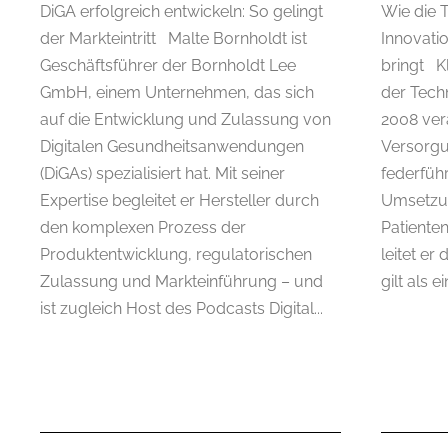
DiGA erfolgreich entwickeln: So gelingt
Wie die 
der Markteintritt Malte Bornholdt ist
Innovati
Geschäftsführer der Bornholdt Lee
bringt Kl
GmbH, einem Unternehmen, das sich
der Techn
auf die Entwicklung und Zulassung von
2008 ver
Digitalen Gesundheitsanwendungen
Versorg
(DiGAs) spezialisiert hat. Mit seiner
federfüh
Expertise begleitet er Hersteller durch
Umsetzun
den komplexen Prozess der
Patiente
Produktentwicklung, regulatorischen
leitet er
Zulassung und Markteinführung – und
gilt als e
ist zugleich Host des Podcasts Digital...