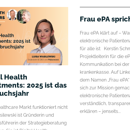
Frau ePA spric
Frau ePA klärt auf – W
elektronische Patiente
für alle ist Kerstin Schm
Projektleiterin für die e
Kommunikation bei der
krankenkasse. Auf Linked
al Health
dem Namen „Frau ePA“ 
tments: 2025 ist das
sich zur Mission gemach
uchsjahr
elektronische Patienten
verständlich, transpar
lthcare Markt funktioniert nicht
erklären – jenseits...
silewski ist Gründerin und
sführerin der Strategieberatung