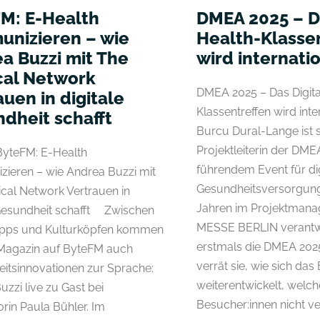
M: E-Health
DMEA 2025 – Da
nizieren – wie
Health-Klasse
a Buzzi mit The
wird internati
cal Network
DMEA 2025 – Das Digita
auen in digitale
Klassentreffen wird int
dheit schafft
Burcu Dural-Lange ist s
Projektleiterin der DM
 ByteFM: E-Health
führendem Event für dig
ieren – wie Andrea Buzzi mit
Gesundheitsversorgung
cal Network Vertrauen in
Jahren im Projektmana
 Gesundheit schafft Zwischen
MESSE BERLIN verantwo
ipps und Kulturköpfen kommen
erstmals die DMEA 2025
Magazin auf ByteFM auch
verrät sie, wie sich das
itsinnovationen zur Sprache:
weiterentwickelt, welch
zzi live zu Gast bei
Besucher:innen nicht ver
rin Paula Bühler. Im