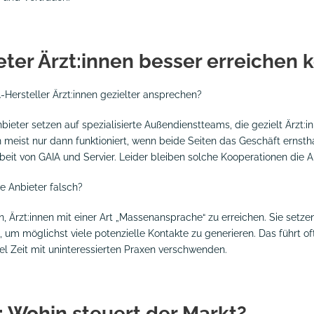
ter Ärzt:innen besser erreichen 
-Hersteller Ärzt:innen gezielter ansprechen?
nbieter setzen auf spezialisierte Außendienstteams, die gezielt Ärzt
ist nur dann funktioniert, wenn beide Seiten das Geschäft ernstha
eit von GAIA und Servier. Leider bleiben solche Kooperationen die
e Anbieter falsch?
n, Ärzt:innen mit einer Art „Massenansprache“ zu erreichen. Sie setze
um möglichst viele potenzielle Kontakte zu generieren. Das führt of
el Zeit mit uninteressierten Praxen verschwenden.
: Wohin steuert der Markt?