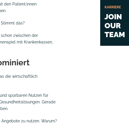
it den Patient:innen
KARRIERE
ken.
JOIN
. Stimmt das?
OUR
TEAM
et schon zwischen der
menspiel mit Krankenkassen,
ominiert
 die wirtschaftlich
 und spürbaren Nutzen für
he Gesundheitslösungen. Gerade
aben.
he Angebote zu nutzen. Warum?