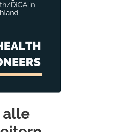
alle
eitern