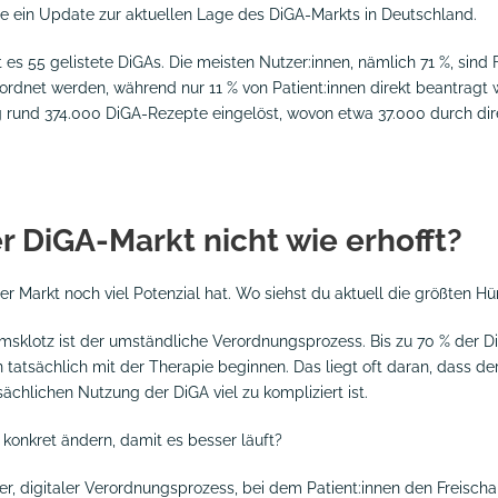
tte ein Update zur aktuellen Lage des DiGA-Markts in Deutschland.
es 55 gelistete DiGAs. Die meisten Nutzer:innen, nämlich 71 %, sind F
rordnet werden, während nur 11 % von Patient:innen direkt beantrag
 rund 374.000 DiGA-Rezepte eingelöst, wovon etwa 37.000 durch di
r DiGA-Markt nicht wie erhofft?
der Markt noch viel Potenzial hat. Wo siehst du aktuell die größten H
emsklotz ist der umständliche Verordnungsprozess. Bis zu 70 % der
en tatsächlich mit der Therapie beginnen. Das liegt oft daran, dass d
chlichen Nutzung der DiGA viel zu kompliziert ist.
 konkret ändern, damit es besser läuft?
ter, digitaler Verordnungsprozess, bei dem Patient:innen den Freisch