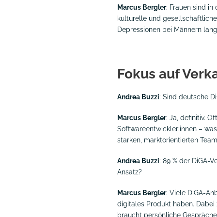
Marcus Bergler
: Frauen sind i
kulturelle und gesellschaftlic
Depressionen bei Männern langfr
Fokus auf Verka
Andrea Buzzi
: Sind deutsche Di
Marcus Bergler
: Ja, definitiv.
Softwareentwickler:innen – was 
starken, marktorientierten Team
Andrea Buzzi
: 89 % der DiGA-V
Ansatz?
Marcus Bergler
: Viele DiGA-Anb
digitales Produkt haben. Dabei ze
braucht persönliche Gespräche