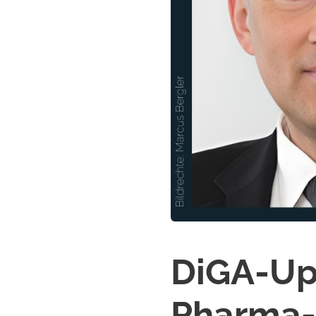
DiGA-Up
Pharma-