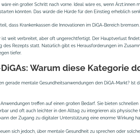
 wäre ein großer Schritt nach vorne. Ideal wäre es, wenn Ärzt:innen m
arten könnten. Das würde die Hürde für den Einstieg erheblich sen
urteil, dass Krankenkassen die Innovationen im DiGA-Bereich bremsen
v ist weit verbreitet, aber oft ungerechtfertigt. Der Hauptverlust find
g des Rezepts statt. Natürlich gibt es Herausforderungen im Zusam
gen tiefer.
DiGAs: Warum diese Kategorie d
en gerade mentale Gesundheitsanwendungen den DiGA-Markt? Ist das
-Anwendungen treffen auf einen großen Bedarf. Sie bieten schnellen
ierbar und oft auch leichter in den Alltag zu integrieren als physisc
kann der Zugang zu digitaler Unterstützung eine enorme Wirkung h
heuen sich jedoch, über mentale Gesundheit zu sprechen oder solc