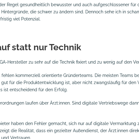
n der Regel gesundheitlich bewusster und auch aufgeschlossener für d
he Hintergründe, die schwer zu ändern sind. Dennoch sehe ich in scha
istig viel Potenzial.
uf statt nur Technik
GA-Hersteller zu sehr auf die Technik fixiert und zu wenig auf den Ve
 Oft fehlen kommerziell orientierte Gründerteams. Die meisten Teams b
gut für die Produktentwicklung ist, aber nicht zwangsläufig für den 
s ist entscheidend für den Erfolg.
erordnungen laufen über Ärzt:innen. Sind digitale Vertriebswege dann
ieter haben den Fehler gemacht, sich nur auf digitale Vermarktung zu
igt die Realität, dass ein gezielter Außendienst, der Ärzt:innen direkt 
 und Vertrauen.