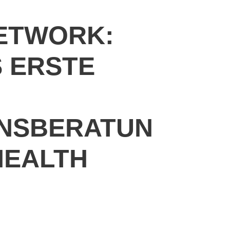
NETWORK:
 ERSTE
NSBERATUN
HEALTH