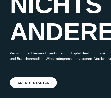
NICHTS
ANDER
Wir sind
Ihre
Themen
Expert:in
n
en
für Digital
Health
und Zukunf
und Branchen
m
edien
, Wirtschaftspresse,
Investoren, Versicher
SOFORT STARTEN