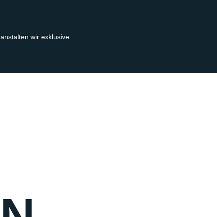
ranstalten
wir
exklusive
EN