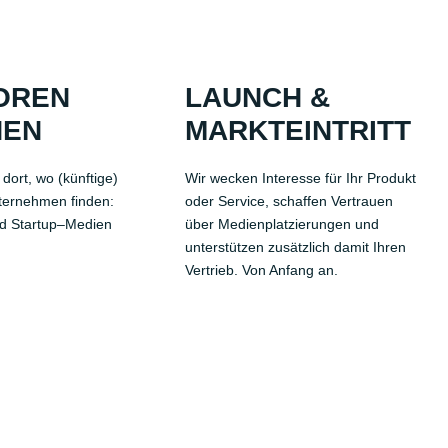
OREN
LAUNCH &
NEN
MARKTEINTRITT
 d
ort
, wo (künftige)
Wir wecken Interesse
für Ihr Produkt
ternehmen finden:
oder Service, schaffen Vertrau
en
nd Startup
–
Medien
über Medien
platzierungen
und
unterstützen
zusätzlich
damit Ihren
Vertrieb. Von Anfang an.