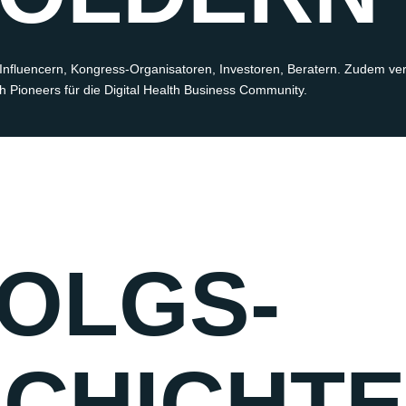
Influencer
n
,
Kongress-Organisatoren,
Investoren, Berater
n
.
Zudem
ve
th Pioneers
für
die
Digital Health
Business
Community.
OLGS­
CHICHT