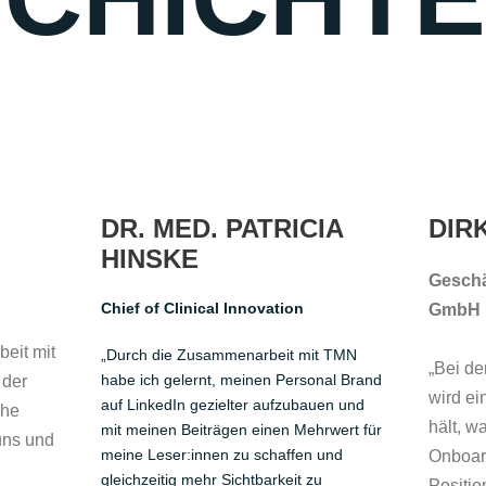
DR. MED. PATRICIA
DIR
HINSKE
Geschä
Chief of Clinical Innovation
GmbH
eit mit
„Durch die Zusammenarbeit mit TMN
„Bei de
habe ich gelernt, meinen Personal Brand
 der
wird ei
auf LinkedIn gezielter aufzubauen und
che
hält, w
mit meinen Beiträgen einen Mehrwert für
uns und
meine Leser:innen zu schaffen und
Onboard
gleichzeitig mehr Sichtbarkeit zu
Positio