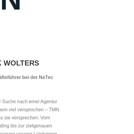
K WOLTERS
ftsführer bei der NeTec
r Suche nach einer Agentur
nem viel versprochen – TMN
as sie versprechen. Vom
ing bis zur zielgenauen
nierung unserer Leistungen