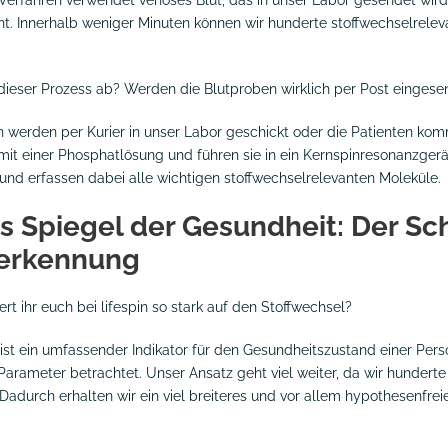
t. Innerhalb weniger Minuten können wir hunderte stoffwechselrele
 dieser Prozess ab? Werden die Blutproben wirklich per Post eingese
en werden per Kurier in unser Labor geschickt oder die Patienten kom
 mit einer Phosphatlösung und führen sie in ein Kernspinresonanzgerät
und erfassen dabei alle wichtigen stoffwechselrelevanten Moleküle.
s Spiegel der Gesundheit: Der Sch
herkennung
rt ihr euch bei lifespin so stark auf den Stoffwechsel?
 ist ein umfassender Indikator für den Gesundheitszustand einer Per
Parameter betrachtet. Unser Ansatz geht viel weiter, da wir hundert
adurch erhalten wir ein viel breiteres und vor allem hypothesenfrei