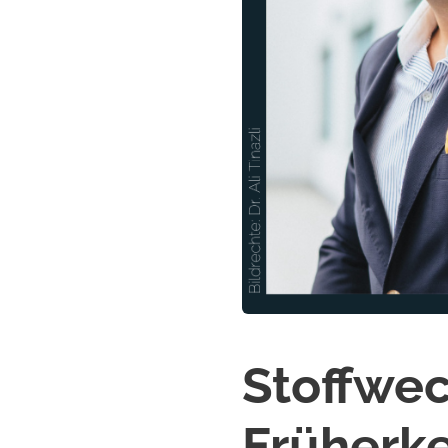
Stoffwec
Früherk