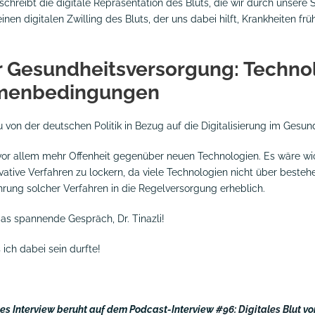
eschreibt die digitale Repräsentation des Bluts, die wir durch unsere
nen digitalen Zwilling des Bluts, der uns dabei hilft, Krankheiten fr
 Gesundheitsversorgung: Technolo
hmenbedingungen
u von der deutschen Politik in Bezug auf die Digitalisierung im Gesu
vor allem mehr Offenheit gegenüber neuen Technologien. Es wäre wic
vative Verfahren zu lockern, da viele Technologien nicht über beste
hrung solcher Verfahren in die Regelversorgung erheblich.
das spannende Gespräch, Dr. Tinazli!
 ich dabei sein durfte!
es Interview beruht auf dem Podcast-Interview
#96: Digitales Blut
vo