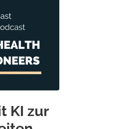
 KI zur
eiten