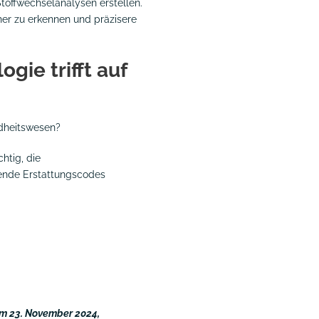
 Stoffwechselanalysen erstellen.
üher zu erkennen und präzisere
gie trifft auf
ndheitswesen?
htig, die
hende Erstattungscodes
m 23. November 2024,