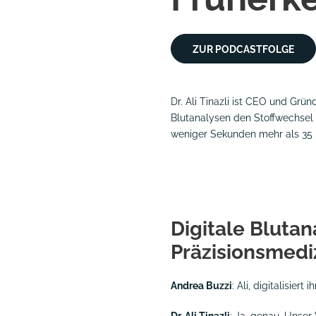
ZUR PODCASTFOLGE
Dr. Ali Tinazli
ist CEO und Grün
Blutanalysen den Stoffwechsel 
weniger Sekunden mehr als 35 K
Digitale Bluta
Präzisionsmedi
Andrea Buzzi
: Ali, digitalisiert 
Dr. Ali Tinazli
: Ja, genau. Unser