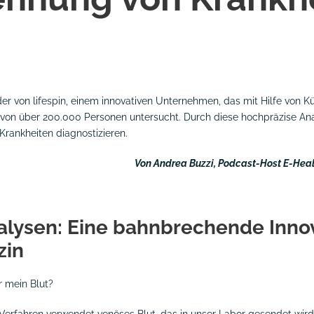
der von
lifespin
, einem innovativen Unternehmen, das mit Hilfe von Kü
von über 200.000 Personen untersucht. Durch diese hochpräzise Ana
rankheiten diagnostizieren.
Von Andrea Buzzi, Podcast-Host E-Heal
nalysen: Eine bahnbrechende Innov
zin
ihr mein Blut?
 Verfahren verwendet venöses Blut, das in unser Labor gesendet wird