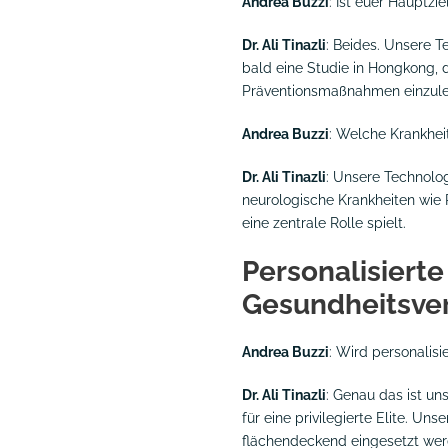
Andrea Buzzi
: Ist euer Hauptzi
Dr. Ali Tinazli
: Beides. Unsere T
bald eine Studie in Hongkong, d
Präventionsmaßnahmen einzule
Andrea Buzzi
: Welche Krankheit
Dr. Ali Tinazli
: Unsere Technolo
neurologische Krankheiten wie 
eine zentrale Rolle spielt.
Personalisiert
Gesundheitsver
Andrea Buzzi
: Wird personalisi
Dr. Ali Tinazli
: Genau das ist un
für eine privilegierte Elite. Un
flächendeckend eingesetzt wer