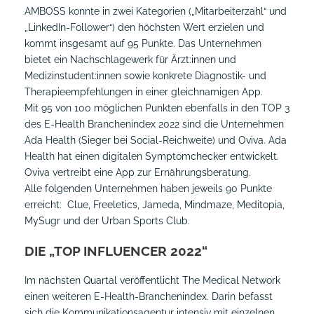
AMBOSS konnte in zwei Kategorien („Mitarbeiterzahl“ und
„LinkedIn-Follower“) den höchsten Wert erzielen und
kommt insgesamt auf 95 Punkte. Das Unternehmen
bietet ein Nachschlagewerk für Ärzt:innen und
Medizinstudent:innen sowie konkrete Diagnostik- und
Therapieempfehlungen in einer gleichnamigen App.
Mit 95 von 100 möglichen Punkten ebenfalls in den TOP 3
des E-Health Branchenindex 2022 sind die Unternehmen
Ada Health (Sieger bei Social-Reichweite) und Oviva. Ada
Health hat einen digitalen Symptomchecker entwickelt.
Oviva vertreibt eine App zur Ernährungsberatung.
Alle folgenden Unternehmen haben jeweils 90 Punkte
erreicht: Clue, Freeletics, Jameda, Mindmaze, Meditopia,
MySugr und der Urban Sports Club.
DIE „TOP INFLUENCER 2022“
Im nächsten Quartal veröffentlicht The Medical Network
einen weiteren E-Health-Branchenindex. Darin befasst
sich die Kommunikationsagentur intensiv mit einzelnen