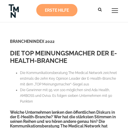
ERSTE HILFE
BRANCHENINDEX 2022
DIE TOP MEINUNGSMACHER DER E-
HEALTH-BRANCHE
Die Kommunikationsberatung The Medical Network zeichnet
erstmals die zehn Key Opinion Leader der E-Health-Branche
mit dem „TOP Meinungsmacher“-Siegel aus
Die Gewinner mit 95 von 100 möglichen sind Ada Health,
AMBOSS und Oviva. Es folgen sieben Unternehmen mit 90
Punkten
Welche Unternehmen lenken den öffentlichen Diskurs in
der E-Health-Branche? Wer hat die stärksten Stimmen in
seinen Reihen und wo hören andere genau hin? Die
Kommunikationsberatung The Medical Network hat