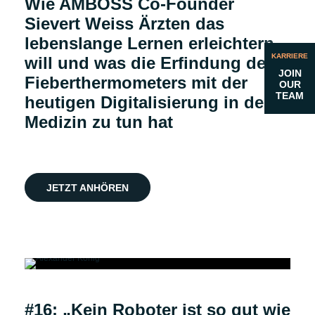
Wie AMBOSS Co-Founder
Sievert Weiss Ärzten das
lebenslange Lernen erleichtern
KARRIERE
will und was die Erfindung des
JOIN
Fieberthermometers mit der
OUR
TEAM
heutigen Digitalisierung in der
Medizin zu tun hat
JETZT ANHÖREN
Podcast
#16: „Kein Roboter ist so gut wie