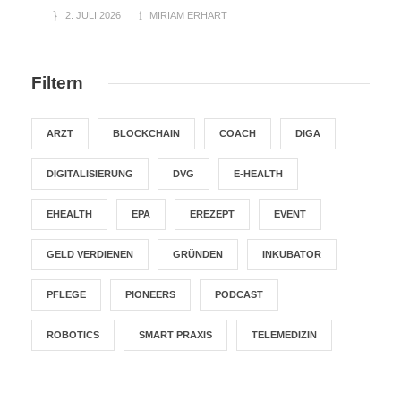
2. JULI 2026
MIRIAM ERHART
Filtern
ARZT
BLOCKCHAIN
COACH
DIGA
DIGITALISIERUNG
DVG
E-HEALTH
EHEALTH
EPA
EREZEPT
EVENT
GELD VERDIENEN
GRÜNDEN
INKUBATOR
PFLEGE
PIONEERS
PODCAST
ROBOTICS
SMART PRAXIS
TELEMEDIZIN