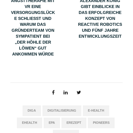
ANGSTTHERAPIE MIT
ALEXANDER KÖNIG
VR EINE
GIBT EINBLICKE IN
VERSORGUNGSLÜCK
DAS ERFOLGREICHE
E SCHLIESST UND W
KONZEPT VON
ARUM DAS G
REACTIVE ROBOTICS
RÜNDERTEAM VON S
UND FÜNF JAHRE
YMPATIENT BEI „
ENTWICKLUNGSZEIT
DER HÖHLE DER L
ÖWEN“ GUT A
NKOMMEN WÜRDE
DIGA
DIGITALISIERUNG
E-HEALTH
EHEALTH
EPA
EREZEPT
PIONEERS