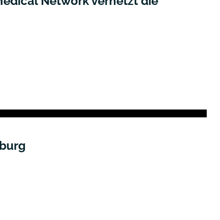
edical Network vernetzt die
Allgemein
mburg