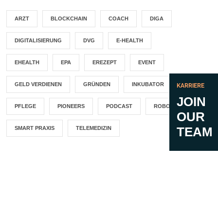
ARZT
BLOCKCHAIN
COACH
DIGA
DIGITALISIERUNG
DVG
E-HEALTH
EHEALTH
EPA
EREZEPT
EVENT
GELD VERDIENEN
GRÜNDEN
INKUBATOR
KARRIERE
JOIN
PFLEGE
PIONEERS
PODCAST
ROBOTICS
OUR
TEAM
SMART PRAXIS
TELEMEDIZIN