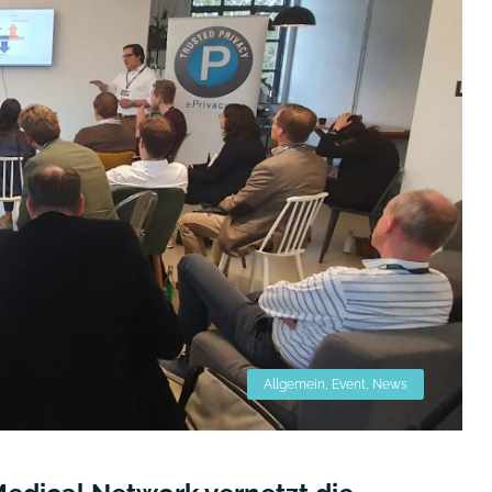
Allgemein
,
Event
,
News