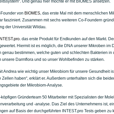
eitssystem“. Und genau hier möchte er mit BIOMES ansetzen.
-Founder von
BIOMES
, das erste Mal mit dem menschlichen Mi
ar fasziniert. Zusammen mit sechs weiteren Co-Foundern gründ
 der Universität Wildau.
INTEST.pro
. das erste Produkt für Endkunden auf den Markt. Der
ewertet. Hiermit ist es möglich, die DNA unserer Mikroben im D
n genau bestimmen, welche guten und schlechten Bakterien in
m unsere Darmflora und so unser Wohlbefinden zu stärken.
it Andrea wie wichtig unser Mikrobiom für unsere Gesundheit is
 Zellen haben“, erklärt er. Außerdem unterhalten sich die beiden
gsgebiete der Mikrobiom-Analyse.
köpfigen Gründerteam 50 Mitarbeiter mit Spezialisten der Mole
enverarbeitung und -analyse. Das Ziel des Unternehmens ist, e
gen auf Basis der durchgeführten INTEST.pro Tests geben zu 