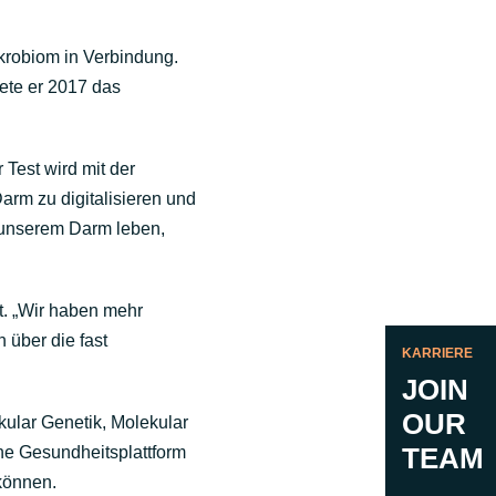
krobiom in Verbindung.
ete er 2017 das
 Test wird mit der
arm zu digitalisieren und
 unserem Darm leben,
t. „Wir haben mehr
 über die fast
KARRIERE
JOIN
OUR
kular Genetik, Molekular
TEAM
ine Gesundheitsplattform
können.