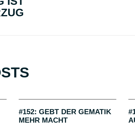
 IST
RZUG
OSTS
#152: GEBT DER GEMATIK
#
MEHR MACHT
A