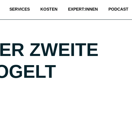
SERVICES
KOSTEN
EXPERT:INNEN
PODCAST
DER ZWEITE
OGELT
H