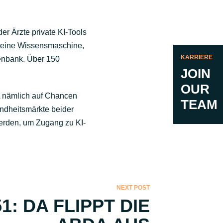
er Ärzte private KI-Tools
t eine Wissensmaschine,
KARRIERE
tenbank. Über 150
JOIN
OUR
A nämlich auf Chancen
TEAM
undheitsmärkte beider
erden, um Zugang zu KI-
NEXT POST
51: DA FLIPPT DIE