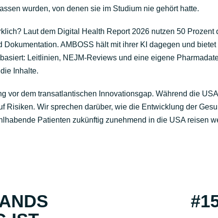
assen wurden, von denen sie im Studium nie gehört hatte.
rklich? Laut dem Digital Health Report 2026 nutzen 50 Prozent d
d Dokumentation. AMBOSS hält mit ihrer KI dagegen und biete
en basiert: Leitlinien, NEJM-Reviews und eine eigene Pharmada
ie Inhalte.
ng vor dem transatlantischen Innovationsgap. Während die US
auf Risiken. Wir sprechen darüber, wie die Entwicklung der Ges
hlhabende Patienten zukünftig zunehmend in die USA reisen w
LANDS
#1