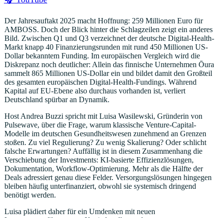
Der Jahresauftakt 2025 macht Hoffnung: 259 Millionen Euro für
AMBOSS. Doch der Blick hinter die Schlagzeilen zeigt ein anderes
Bild. Zwischen Q1 und Q3 verzeichnet der deutsche Digital-Health-
Markt knapp 40 Finanzierungsrunden mit rund 450 Millionen US-
Dollar bekanntem Funding. Im europäischen Vergleich wird die
Diskrepanz noch deutlicher: Allein das finnische Unternehmen Ōura
sammelt 865 Millionen US-Dollar ein und bildet damit den Großteil
des gesamten europäischen Digital-Health-Fundings. Während
Kapital auf EU-Ebene also durchaus vorhanden ist, verliert
Deutschland spürbar an Dynamik.
Host Andrea Buzzi spricht mit Luisa Wasilewski, Gründerin von
Pulsewave, über die Frage, warum klassische Venture-Capital-
Modelle im deutschen Gesundheitswesen zunehmend an Grenzen
stoßen. Zu viel Regulierung? Zu wenig Skalierung? Oder schlicht
falsche Erwartungen? Auffällig ist in diesem Zusammenhang die
Verschiebung der Investments: KI-basierte Effizienzlösungen,
Dokumentation, Workflow-Optimierung. Mehr als die Hälfte der
Deals adressiert genau diese Felder. Versorgungslösungen hingegen
bleiben häufig unterfinanziert, obwohl sie systemisch dringend
benötigt werden.
Luisa plädiert daher für ein Umdenken mit neuen