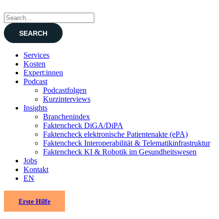
Services
Kosten
Expert:innen
Podcast
Podcastfolgen
Kurzinterviews
Insights
Branchenindex
Faktencheck DiGA/DiPA
Faktencheck elektronische Patientenakte (ePA)
Faktencheck Interoperabilität & Telematikinfrastruktur
Faktencheck KI & Robotik im Gesundheitswesen
Jobs
Kontakt
EN
Erste Hilfe