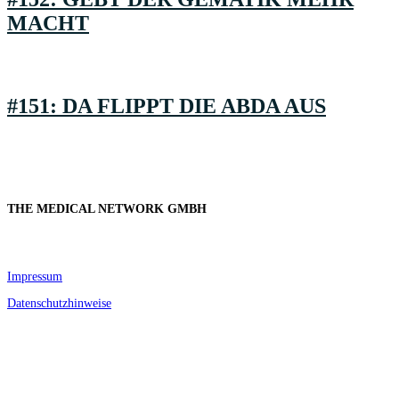
MACHT
#151: DA FLIPPT DIE ABDA AUS
THE MEDICAL NETWORK GMBH
Conventstraße 8-10, Haus D
22089 Hamburg
Impressum
Datenschutzhinweise
© Copyright 2022, The Medical Network GmbH.
All Rights Reserved.
The Medical Network ist eine geschützte Marke.