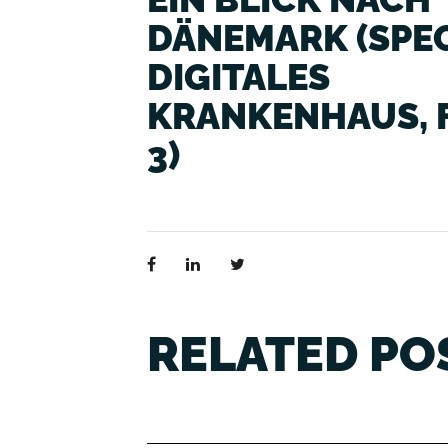
ÄNEMARK (SPECIA
IGITALES K
RANKENHAUS, FO
)
RELATED PO