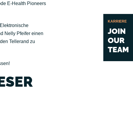
ode E-Health Pioneers
KARRIERE
 Elektronische
JOIN
 Nelly Pfeifer einen
OUR
den Tellerand zu
TEAM
ssen!
ESER