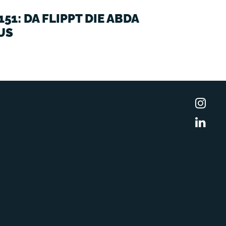
151: DA FLIPPT DIE ABDA
US