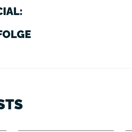
L: D
LGE 3
STS