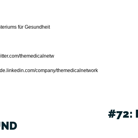
steriums für Gesundheit
twitter.com/themedicalnetw
//de.linkedin.com/company/themedicalnetwork
#72:
D E