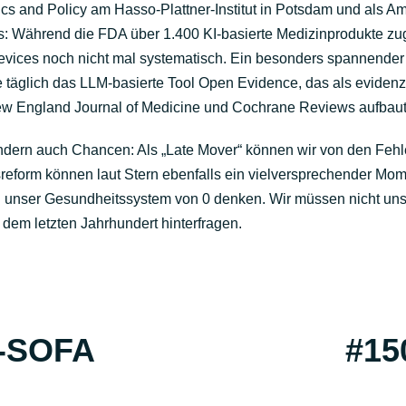
ics and Policy am Hasso-Plattner-Institut in Potsdam und als Ame
ks: Während die FDA über 1.400 KI-basierte Medizinprodukte zug
ices noch nicht mal systematisch. Ein besonders spannender 
e täglich das LLM-basierte Tool Open Evidence, das als evidenz
ew England Journal of Medicine und Cochrane Reviews aufbaut
sondern auch Chancen: Als „Late Mover“ können wir von den Fehl
eform können laut Stern ebenfalls ein vielversprechender Mome
n unser Gesundheitssystem von 0 denken. Wir müssen nicht u
 dem letzten Jahrhundert hinterfragen.
-SOFA
#15